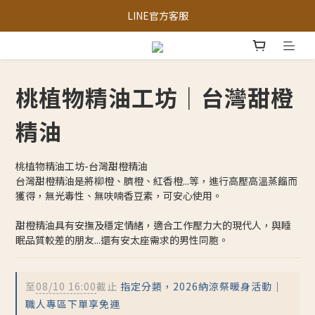
三峽區農會-獨家限定「梨仔筍金醬」
LINE官方客服
三峽區農會-獨家限定「梨仔筍金醬」
桃植物精油工坊｜台灣甜橙
精油
桃植物精油工坊-台灣甜橙精油
台灣甜橙精油是將柳橙、臍橙、紅香橙...等，進行高壓高溫蒸餾而
獲得，無光毒性、無呋喃香豆素，可安心使用。
甜橙精油具有安撫及穩定情緒，適合工作壓力大的現代人，與睡
眠品質較差的朋友...還有安太座需求的男性同胞。
至
08/10 16:00
截止
指定分類，2026納涼祭暖身活動｜
職人專區下單享免運