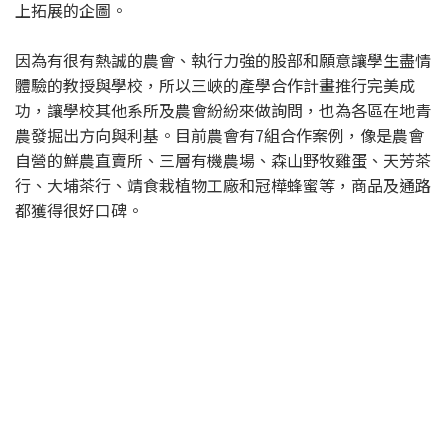
上拓展的企圖。
因為有很有熱誠的農會、執行力強的股部和願意讓學生盡情
體驗的教授與學校，所以三峽的產學合作計畫推行完美成
功，讓學校其他系所及農會紛紛來做詢問，也為各區在地青
農發掘出方向與利基。目前農會有7組合作案例，像是農會
自營的鮮農直賣所、三層有機農場、森山野牧雞蛋、天芳茶
行、大埔茶行、靖食栽植物工廠和冠樺蜂蜜等，商品及通路
都獲得很好口碑。