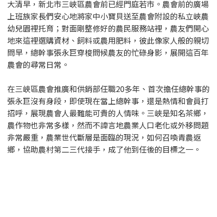
大清早，新北市三峽區農會前已經門庭若市。農會前的廣場
上班族家長們安心地將家中小寶貝送至農會附設的私立峽農
幼兒園裡托育；對面剛整修好的農民服務站裡，農友們開心
地來這裡選購資材、飼料或農用肥料，彼此像家人般的親切
問早，總幹事張永巨穿梭問候農友的忙碌身影，展開這百年
農會的尋常日常。
在三峽區農會推廣和供銷部任職20多年、首次擔任總幹事的
張永巨沒有身段，即使現在當上總幹事，還是熱情和會員打
招呼，展現農會人最難能可貴的人情味。三峽是知名茶鄉，
農作物也非常多樣，然而不諱言地農業人口老化或外移問題
非常嚴重，農業世代斷層是面臨的現況，如何召喚青農返
鄉，協助農村第二三代接手，成了他到任後的目標之一。