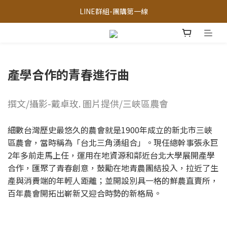
三峽區農會-獨家限定「梨仔筍金醬」
LINE群組-團購第一線
LINE官方客服
三峽區農會-獨家限定「梨仔筍金醬」
產學合作的青春進行曲
撰文/攝影-戴卓玫. 圖片提供/三峽區農會
細數台灣歷史最悠久的農會就是1900年成立的新北市三峽
區農會，當時稱為「台北三角湧組合」。現任總幹事張永巨
2年多前走馬上任，運用在地資源和鄰近台北大學展開產學
合作，匯聚了青春創意，鼓勵在地青農團結投入，拉近了生
產與消費端的年輕人距離；並開設別具一格的鮮農直賣所，
百年農會開拓出嶄新又迎合時勢的新格局。