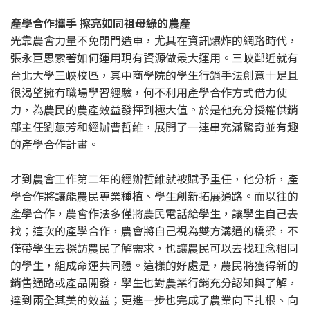
產學合作攜手 擦亮如同祖母綠的農產
光靠農會力量不免閉門造車，尤其在資訊爆炸的網路時代，
張永巨思索著如何運用現有資源做最大運用。三峽鄰近就有
台北大學三峽校區，其中商學院的學生行銷手法創意十足且
很渴望擁有職場學習經驗，何不利用產學合作方式借力使
力，為農民的農產效益發揮到極大值。於是他充分授權供銷
部主任劉蕙芳和經辦曹哲維，展開了一連串充滿驚奇並有趣
的產學合作計畫。
才到農會工作第二年的經辦哲維就被賦予重任，他分析，產
學合作將讓能農民專業種植、學生創新拓展通路。而以往的
產學合作，農會作法多僅將農民電話給學生，讓學生自己去
找；這次的產學合作，農會將自己視為雙方溝通的橋梁，不
僅帶學生去探訪農民了解需求，也讓農民可以去找理念相同
的學生，組成命運共同體。這樣的好處是，農民將獲得新的
銷售通路或產品開發，學生也對農業行銷充分認知與了解，
達到兩全其美的效益；更進一步也完成了農業向下扎根、向