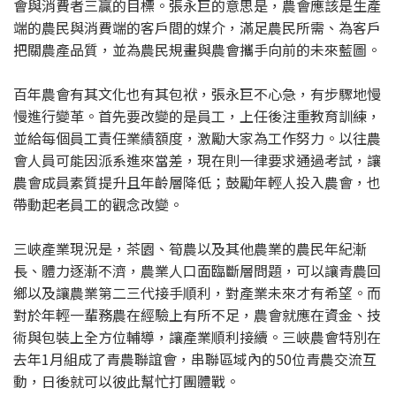
會與消費者三贏的目標。張永巨的意思是，農會應該是生產
端的農民與消費端的客戶間的媒介，滿足農民所需、為客戶
把關農產品質，並為農民規畫與農會攜手向前的未來藍圖。
百年農會有其文化也有其包袱，張永巨不心急，有步驟地慢
慢進行變革。首先要改變的是員工，上任後注重教育訓練，
並給每個員工責任業績額度，激勵大家為工作努力。以往農
會人員可能因派系進來當差，現在則一律要求通過考試，讓
農會成員素質提升且年齡層降低；鼓勵年輕人投入農會，也
帶動起老員工的觀念改變。
三峽產業現況是，茶園、筍農以及其他農業的農民年紀漸
長、體力逐漸不濟，農業人口面臨斷層問題，可以讓青農回
鄉以及讓農業第二三代接手順利，對產業未來才有希望。而
對於年輕一輩務農在經驗上有所不足，農會就應在資金、技
術與包裝上全方位輔導，讓產業順利接續。三峽農會特別在
去年1月組成了青農聯誼會，串聯區域內的50位青農交流互
動，日後就可以彼此幫忙打團體戰。