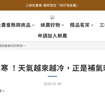
三峽區農會-獨家限定「梨仔筍金醬」
三峽區農會-獨家限定「梨仔筍金醬」
LINE群組-團購第一線
大農會熱銷商品
峽農好物
精品茗茶
三
LINE官方客服
申請加入鮮農
三峽區農會-獨家限定「梨仔筍金醬」
是補氣暖身的好時候～
小寒 ！天氣越來越冷，正是補
2026-01-06
候～