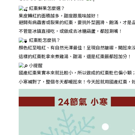
紅棗鮮果怎麼選？
果皮轉紅的面積越多，甜度跟風味越好！
避開有病蟲害或裂果的紅棗，要挑外型圓滑、飽滿，才是
不管是冰鎮直接吃，或做成去冰糖葫蘆，都超涮嘴！
紅棗乾怎麼挑？
顏色紅至暗紅、有自然光澤最佳！呈現自然皺褶，聞起來
這樣的紅棗乾拿來煮雞湯、甜湯，還是紅棗飯都超加分！
小提醒
國產紅棗果實本來就比較小，所以做成的紅棗乾也偏小顆
小寒補對了，整個冬天都暖起來！今天起就用國產紅棗，