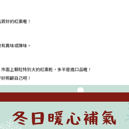
品質好的紅棗喔！
沒有異味或陳味。
；市面上顆粒特別大的紅棗乾，多半是進口品喔！
好好照顧自己吧！