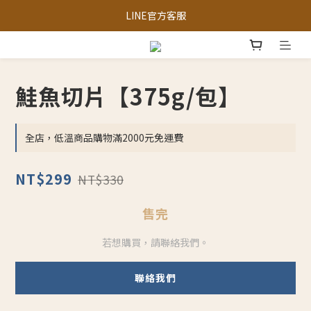
三峽區農會-獨家限定「梨仔筍金醬」
LINE官方客服
三峽區農會-獨家限定「梨仔筍金醬」
鮭魚切片【375g/包】
全店，低溫商品購物滿2000元免運費
NT$299
NT$330
售完
若想購買，請聯絡我們。
聯絡我們