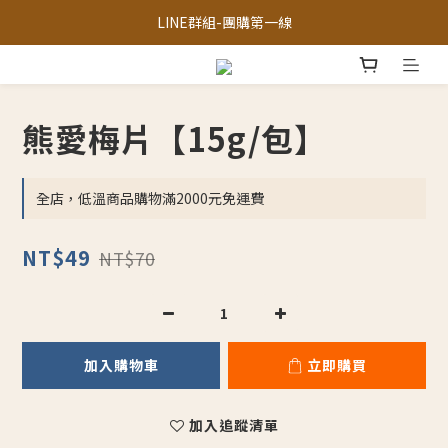
三峽區農會-獨家限定「梨仔筍金醬」
LINE群組-團購第一線
LINE官方客服
三峽區農會-獨家限定「梨仔筍金醬」
熊愛梅片【15g/包】
全店，低溫商品購物滿2000元免運費
NT$49
NT$70
加入購物車
立即購買
加入追蹤清單