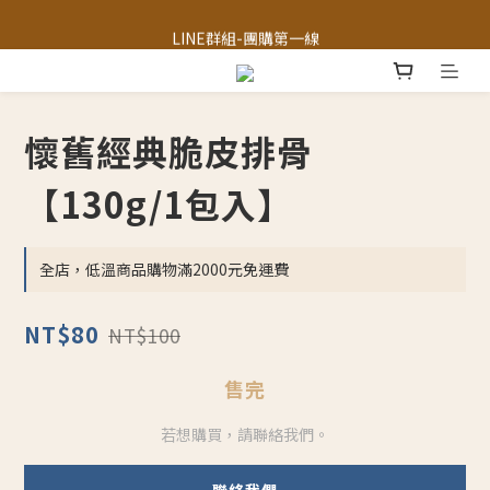
三峽區農會-獨家限定「梨仔筍金醬」
LINE群組-團購第一線
LINE官方客服
三峽區農會-獨家限定「梨仔筍金醬」
懷舊經典脆皮排骨
【130g/1包入】
全店，低溫商品購物滿2000元免運費
NT$80
NT$100
售完
若想購買，請聯絡我們。