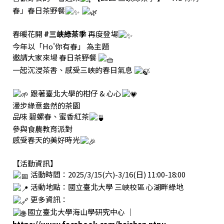
春」春日茶野餐
春暖花開
#三峽綠茶季
再度登場
今年以「Ho'你有春」 為主題
邀請大家來場 春日茶野餐
一起沉浸茶香、感受三峽的春日氣息
跟著臺北大學的柑仔 & 心心
漫步綠意盎然的茶園
品味 碧螺春、蜜香紅茶
參與食農教育派對
感受春天的美好時光
【活動資訊】
活動時間：2025/3/15(六)-3/16(日) 11:00-18:00
活動地點：國立臺北大學 三峽校區 心湖畔綠地
更多資訊：
國立臺北大學海山學研究中心 ｜