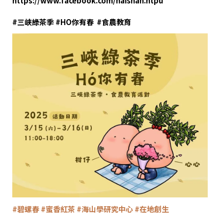
https://www.facebook.com/haishan.ntpu
#三峽綠茶季
#HO你有春
​
#食農教育
​
#碧螺春
#蜜香紅茶
#海山學研究中心
#在地創生